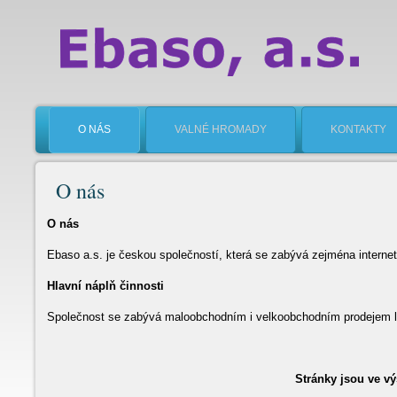
O NÁS
VALNÉ HROMADY
KONTAKTY
O nás
O nás
Ebaso a.s. je českou společností, která se zabývá zejména intern
Hlavní náplň činnosti
Společnost se zabývá maloobchodním i velkoobchodním prodejem lu
Stránky jsou ve v